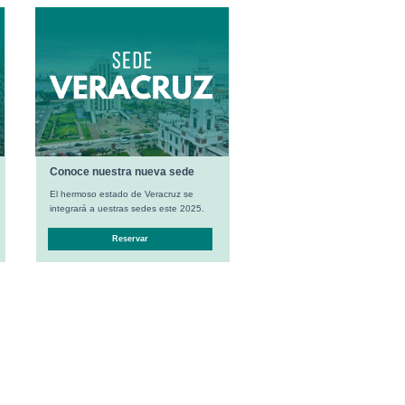
Conoce nuestra nueva sede
El hermoso estado de Veracruz se
integrará a uestras sedes este 2025.
Reservar