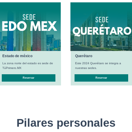
Estado de méxico
Querétaro
La zona norte del estado es sede de
Este 2024 Querétaro se integra a
TúPrimero.MX
nuestras sedes.
Reservar
Reservar
Pilares personales