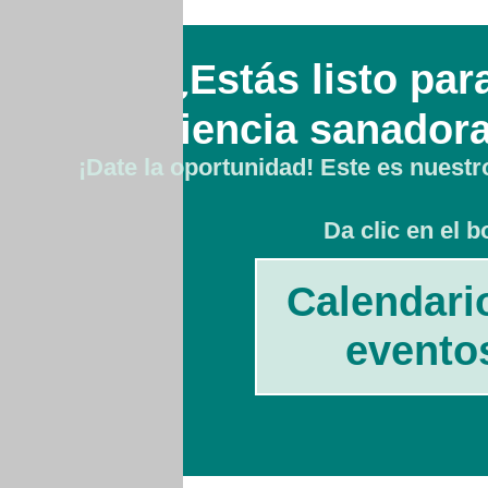
¿Estás listo para
experiencia sanadora
¡Date la oportunidad! Este es nuestr
Da clic en el b
Calendari
evento