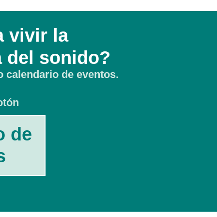
 vivir la
 del sonido?
o calendario de eventos.
otón
o de
s