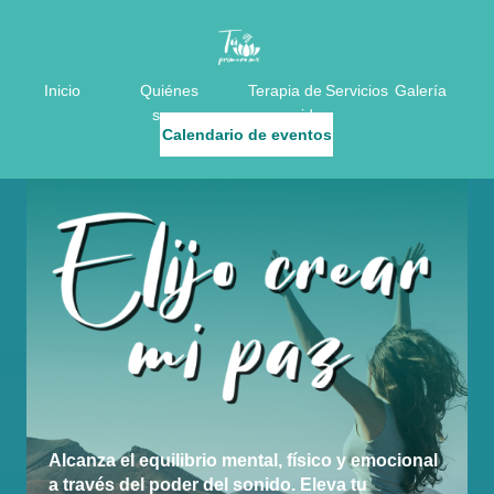
Inicio
Quiénes
Terapia de
Servicios
Galería
somos
sonido
Calendario de eventos
Alcanza el equilibrio mental, físico y emocional
a través del poder del sonido. Eleva tu