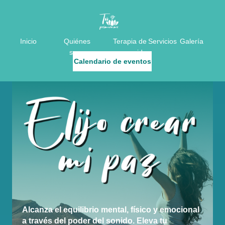
Inicio
Quiénes
Terapia de
Servicios
Galería
somos
sonido
Calendario de eventos
Alcanza el equilibrio mental, físico y emocional
a través del poder del sonido. Eleva tu