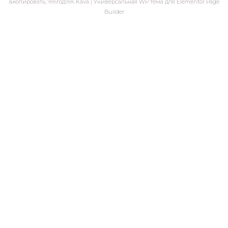
&копировать; %%год%% Kava | Универсальная WP тема для Elementor Page
Builder