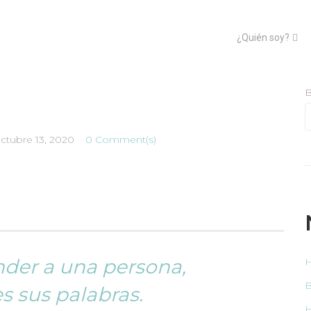
¿Quién soy?
B
ctubre 13, 2020
0 Comment(s)
nder a una persona,
H
B
s sus palabras.
H