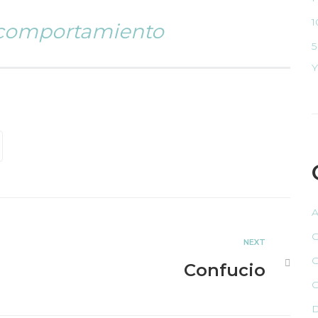
1
 comportamiento
5
Y
A
C
NEXT
C
Confucio
C
D