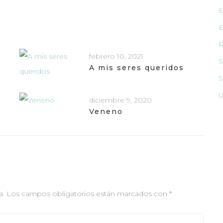
E
E
R
febrero 10, 2021
S
A mis seres queridos
S
U
diciembre 9, 2020
Veneno
a.
Los campos obligatorios están marcados con
*