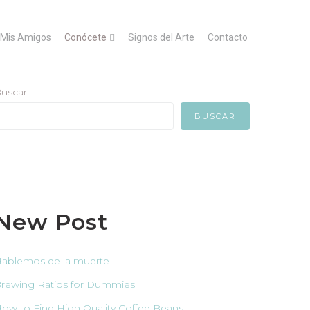
Mis Amigos
Conócete
Signos del Arte
Contacto
uscar
BUSCAR
New Post
ablemos de la muerte
rewing Ratios for Dummies
ow to Find High Quality Coffee Beans