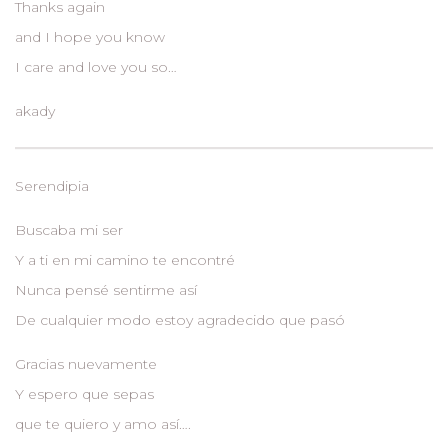
Thanks again
and I hope you know
I care and love you so…
akady
Serendipia
Buscaba mi ser
Y a ti en mi camino te encontré
Nunca pensé sentirme así
De cualquier modo estoy agradecido que pasó
Gracias nuevamente
Y espero que sepas
que te quiero y amo así….