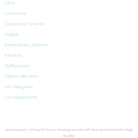
Citas
Conócete
Corporate Finance
Digital
Entrevistas y talleres
Escritos
Reflexiones
Signos del Arte
Sin categoría
Uncategorized
&копировать; %%год%% Kava | Универсальная WP тема для Elementor Page
Builder