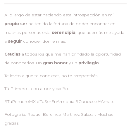
A lo largo de estar haciendo esta introspección en mi
propio
ser
he tenido la fortuna de poder encontrar en
muchas personas esta
serendipia
, que además me ayuda
a
seguir
conociéndome más.
Gracias
a todos los que me han brindado la oportunidad
de conocerlos. Un
gran
honor
y un
privilegio
.
Te invito a que te conozcas, no te arrepentirás.
Tú Primero… con amor y cariño.
#TuPrimeroMX #TuSerEnArmonia #ConoceteYAmate
Fotografía: Raquel Berenice Martínez Salazar. Muchas
gracias.