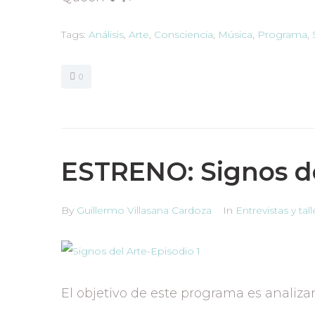
Tags:
Análisis
,
Arte
,
Consciencia
,
Música
,
Programa
,
0
ESTRENO: Signos de
By
Guillermo Villasana Cardoza
In
Entrevistas y tal
El objetivo de este programa es analiz