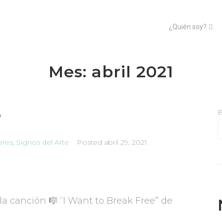
¿Quién soy?
Mes:
abril 2021
e
B
leres
,
Signos del Arte
Posted
abril 29, 2021
a canción 🎼 “I Want to Break Free” de