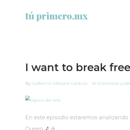
tú primero.mx
I want to break fre
By
Guillermo Villasana Cardoza
In
Entrevistas y tal
En este episodio estaremos analizando l
Queen 🎵🎶