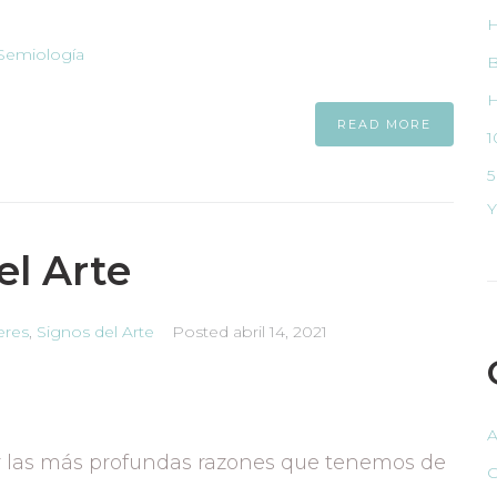
H
Semiología
B
H
READ MORE
1
5
Y
l Arte
leres
,
Signos del Arte
Posted
abril 14, 2021
A
ar las más profundas razones que tenemos de
C