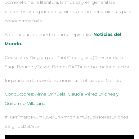
como el cine, la literatura, la música y en general las
diferentes artes pueden servirnos como herramientas para
conocernos más.
A continuación nuestro primer episodio:
Noticias del
Mundo.
Coescrita y Dirigida por Paul Greengrass (Director de la
Saga Bourne y Jason Borne) BAFTA como mejor director.
Inspirada en la novela homónima: Noticias del Mundo.
Conductores: Alma Orihuela, Claudia Pérez Briones y
Guillermo Villasana
#TuPrimeroMX #TuSerEnArmonia #ClaudiaPerezBriones
#SignosDelArte