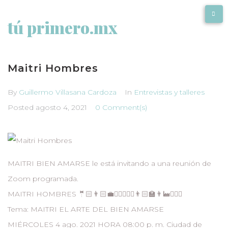
tú primero.mx
Maitri Hombres
By
Guillermo Villasana Cardoza
In
Entrevistas y talleres
Posted
agosto 4, 2021
0 Comment(s)
MAITRI BIEN AMARSE le está invitando a una reunión de
Zoom programada.
MAITRI HOMBRES 🤵🏻👨🏻‍💼🧟‍♂️🤵🏾‍♂️👨🏻‍🏫👨‍🏭🕵🏻‍♂️
Tema: MAITRI EL ARTE DEL BIEN AMARSE
MIÉRCOLES 4 ago. 2021 HORA 08:00 p. m. Ciudad de