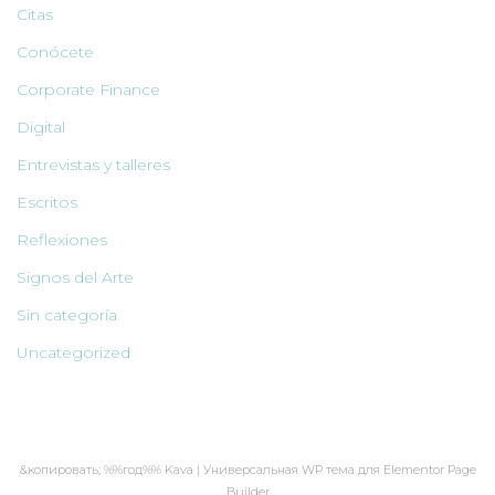
Citas
Conócete
Corporate Finance
Digital
Entrevistas y talleres
Escritos
Reflexiones
Signos del Arte
Sin categoría
Uncategorized
&копировать; %%год%% Kava | Универсальная WP тема для Elementor Page
Builder