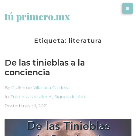
tú primero.mx
Etiqueta:
literatura
De las tinieblas a la
conciencia
By
Guillermo Villasana Cardoza
In
Entrevistas y talleres
,
Signos del Arte
Posted
mayo 1, 2021