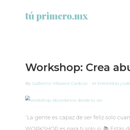
tú primero.mx
Workshop: Crea abu
By
Guillermo Villasana Cardoza
In
Entrevistas y tal
“La gente es capaz de ser feliz solo c
WORKSHOP es para ti solo si: 📚 Estás d