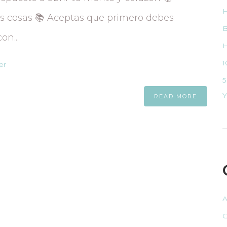
H
as cosas 📚 Aceptas que primero debes
B
on...
H
1
ler
5
Y
READ MORE
A
C