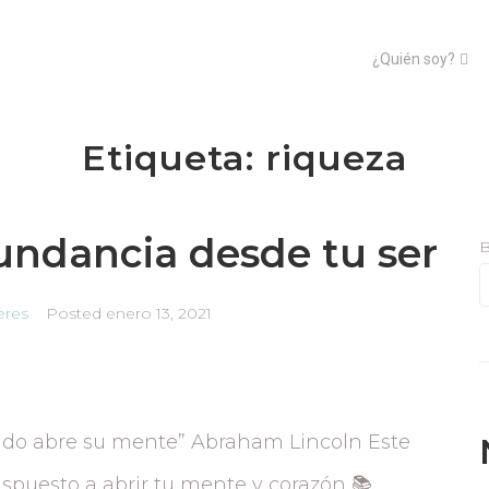
¿Quién soy?
Etiqueta:
riqueza
ndancia desde tu ser
B
leres
Posted
enero 13, 2021
uando abre su mente” Abraham Lincoln Este
ispuesto a abrir tu mente y corazón 📚