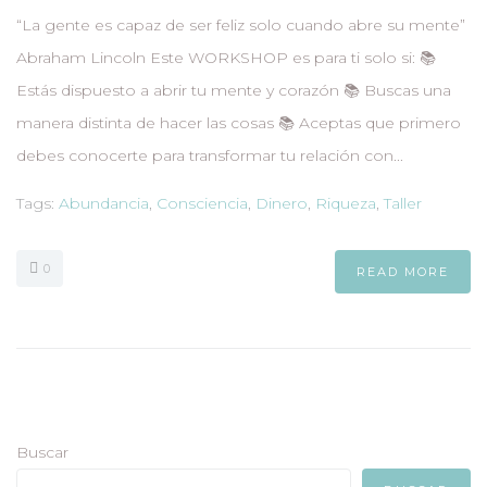
“La gente es capaz de ser feliz solo cuando abre su mente”
Abraham Lincoln Este WORKSHOP es para ti solo si: 📚
Estás dispuesto a abrir tu mente y corazón 📚 Buscas una
manera distinta de hacer las cosas 📚 Aceptas que primero
debes conocerte para transformar tu relación con...
Tags:
Abundancia
,
Consciencia
,
Dinero
,
Riqueza
,
Taller
0
READ MORE
Buscar